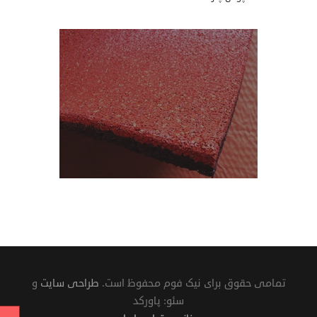
کفپوش گرانولی
تمامی حقوق برای نیک فوم محفوظ است.
طراحی سایت
و
سئو: پاورکد