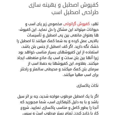
کفپوش اصطبل و بهینه­ سازی
طراحی اصطبل اسب
تهیۀ
کفپوش­ گرانولی
مخصوص زیر پای اسب و
حیوانات می­تواند این مشکل را حل نماید. این کفپوش­
ها بعنوان مانعی بین پی اصطبل و تأسیسات
بالایی عمل کرده و به شما کمک می­کنند تا اصطبل را
خشک نگه دارید. اگر کف اصطبل از جنس بتن باشد،
استفاده از این کفپوش­های بسیار مناسب خواهد بود
زیرا آنها بین بتن سخت و اسب یک مانع منعطف ایجاد
می­کنند. بعلاوه، این کفپوش­ها به حفظ اسب از
سرمای بتن کمک می­کنند و محیطی سالم­تر و راحت­تر
برای اسب مهیا می­کنند.
نکات پاکسازی
اگر با یک اصطبل مرطوب مواجه شدید، چه بر اثر سیل
باشد و با به دلیل کثیف­کاری اسب، شما مجبورید که
آنجا را بطور کامل و مناسب پاکسازی نمایید. شروع
کار با خارج کردن تمام بستر مرطوب است و سپس