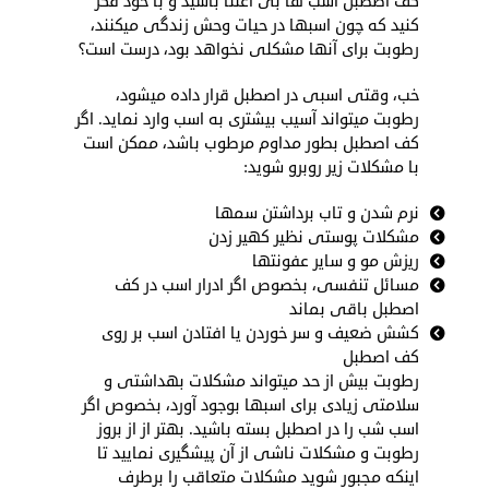
کف اصطبل اسب­ ها بی­ اعتنا باشید و با خود فکر
کنید که چون اسب­ها در حیات وحش زندگی می­کنند،
رطوبت برای آنها مشکلی نخواهد بود، درست است؟
خب، وقتی اسبی در اصطبل قرار داده می­شود،
رطوبت می­تواند آسیب بیشتری به اسب وارد نماید. اگر
کف اصطبل بطور مداوم مرطوب باشد، ممکن است
با مشکلات زیر روبرو شوید:
نرم شدن و تاب برداشتن سم­ها
مشکلات پوستی نظیر کهیر زدن
ریزش مو و سایر عفونت­ها
مسائل تنفسی، بخصوص اگر ادرار اسب در کف
اصطبل باقی بماند
کشش ضعیف و سر خوردن یا افتادن اسب بر روی
کف اصطبل
رطوبت بیش از حد می­تواند مشکلات بهداشتی و
سلامتی زیادی برای اسب­ها بوجود آورد، بخصوص اگر
اسب شب را در اصطبل بسته باشید. بهتر از از بروز
رطوبت و مشکلات ناشی از آن پیشگیری نمایید تا
اینکه مجبور شوید مشکلات متعاقب را برطرف