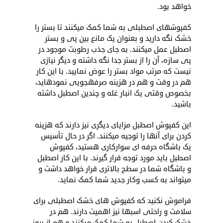
خواهد بود.
کفپوش­های اصطبلی به شما کمک می­کنند تا بستر را
خشک نگه دارید و بعنوان یک مانع بین پی و بستر
اصطبل عمل می­کنند. به جای جذب رطوبت موجود در
پی سازه، آن را از بستر جدا نگه داشته و دیگر نیازی
نیست که مرتب مواد بستر را عوض نمایید. با این کار
هم در وقت و هم در هزینه صرفه­جویی نموده­اید،
بخصوص وقتی یک انبار غله و چندین اصطبل داشته
باشید.
این کفپوش اصطبل مزایای دیگری نیز دارند که هزینه
کردن برای آنها را توجیه می­کنند. اگر در حال تأسیس
یک باشگاه حرفه­ ای سوارکاری هستید، کفپوش
اصطبل باید مورد توجه قرار گیرند. با این کار اصطبل
و باشگاه شما در سطح بالاتری قرار خواهد داشت و
می­تواند به کسب وکار جدید شما کمک نماید.
فراموش نکنید که کفپوش­ های خشک اصطبلی برای
سلامت و راحتی اسب­ها نیز اهمیت دارند. هم در
خشک کردن اصطبل به شما کمک می­کنند و هم از بروز