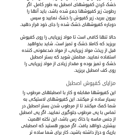
خشک کردن کفپوش­های اصطبل به طور کامل. اگر
رطوبت زیر کفپوش­ها جمع شده باشد، باید آنها را
بیرون ببرید، زیر کفپوش را خشک نمایید و سپس
دوباره کفپوش­های خشک شده را جای خود قرار دهید.
حالا تنها کافی است تا مواد زیرپایی را روی کفپوش
بریزید که کاملا خشک و تمیز است. شاید بخواهید
قبل از ریخت مواد زیرپایی، از مواد ضدعفونی کننده
استفاده نمایید. مطمئن شوید که بستر اصطبل
خشک و تمیز بوده و مقدار زیادی از مواد زیرپایی را
روی کف اصطبل بریزید.
مزایای کفپوش­ اصطبل
این کفپوش­ها مقابله و کار با اصطبل­های مرطوب را
بسیار ساده ­تر می­کنند. این کفپوش­های لاستیکی به
شما کمک می­کنند تا از مرطوب شدن بستر اصطبل در
تماس با پی مرطوب جلوگیری نمایید. اگر پی اصطبل
از جنس ماسه یا خاک رس باشد، این نکته اهمیت
بیشتری خواهد یافت. اگر مجبور هستید که اصطبلی
باریک و دراز داشته باشید، کار برای شما ساده ­تر