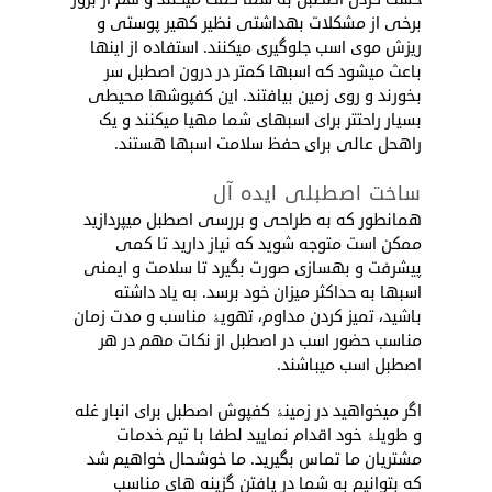
برخی از مشکلات بهداشتی نظیر کهیر پوستی و
ریزش موی اسب جلوگیری می­کنند. استفاده از اینها
باعث می­شود که اسب­ها کمتر در درون اصطبل سر
بخورند و روی زمین بیافتند. این کفپوش­ها محیطی
بسیار راحت­تر برای اسب­های شما مهیا می­کنند و یک
راه­حل عالی برای حفظ سلامت اسب­ها هستند.
ساخت اصطبلی ایده ­آل
همانطور که به طراحی و بررسی اصطبل می­پردازید
ممکن است متوجه شوید که نیاز دارید تا کمی
پیشرفت و بهسازی صورت بگیرد تا سلامت و ایمنی
اسب­ها به حداکثر میزان خود برسد. به یاد داشته
باشید، تمیز کردن مداوم، تهویۀ مناسب و مدت زمان
مناسب حضور اسب در اصطبل از نکات مهم در هر
اصطبل اسب می­باشند.
اگر می­خواهید در زمینۀ کفپوش اصطبل برای انبار غله
و طویلۀ خود اقدام نمایید لطفا با تیم خدمات
مشتریان ما تماس بگیرید. ما خوشحال خواهیم شد
که بتوانیم به شما در یافتن گزینه ­های مناسب