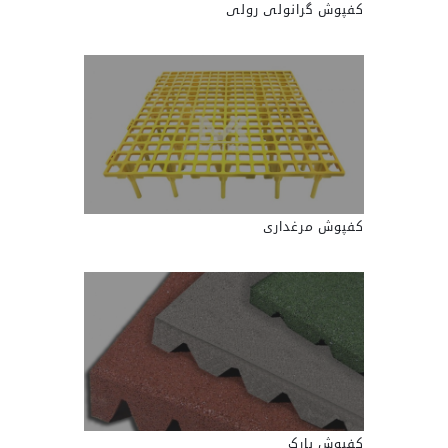
کفپوش گرانولی رولی
کفپوش مرغداری
کفپوش پارک