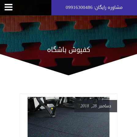
مشاوره رایگان: 09916300486
کفپوش باشگاه
دسامبر 28, 2018