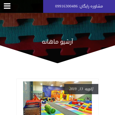
مشاوره رایگان: 09916300486
آرشیو ماهانه
ژانویه 13, 2019