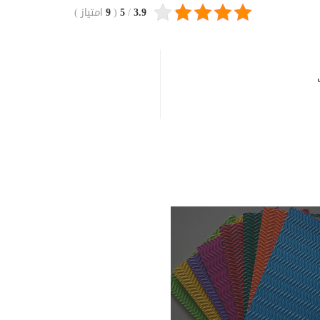
3.9
/
5
(
9
امتیاز
)