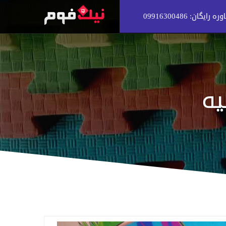
 رایگان: 09916300486
یه