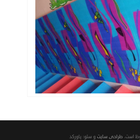
وظ است.
طراحی سایت
و سئو: پاورکد