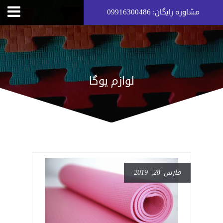
مشاوره رایگان: 09916300486
لوازم یوگا
مارس 28, 2019