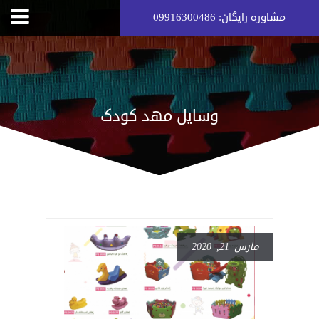
مشاوره رایگان: 09916300486
وسایل مهد کودک
مارس 21, 2020