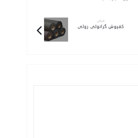
قبلی
کفپوش گرانولی رولی